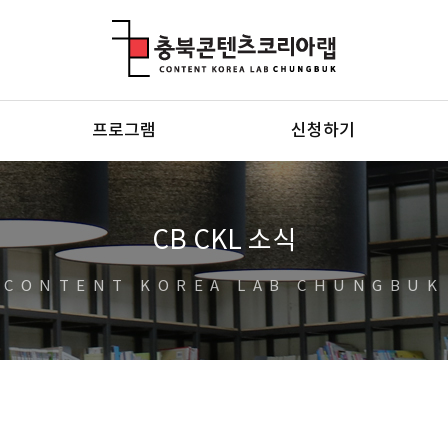
충북콘텐츠코리아랩
프로그램
신청하기
CB CKL 소식
CONTENT KOREA LAB CHUNGBUK