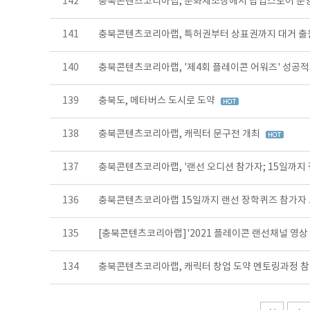
142
충북콘텐츠코리아랩, 문화제조창에서 팝업스토어 운
141
충북콘텐츠코리아랩, 특허권부터 상표권까지 대거 
140
충북콘텐츠코리아랩, '제4회 플레이콘 어워즈' 성공
139
충북도, 메타버스 도시로 도약
138
충북콘텐츠코리아랩, 캐릭터 문구전 개최
137
충북콘텐츠코리아랩, '랜선 오디션 참가자; 15일까지
136
충북콘텐츠코리아랩 15일까지 랜선 장학퀴즈 참가자
135
[충북콘텐츠코리아랩]'2021 플레이콘 랜선채널 영상
134
충북콘텐츠코리아랩, 캐릭터 창업 도약 멘토링과정 