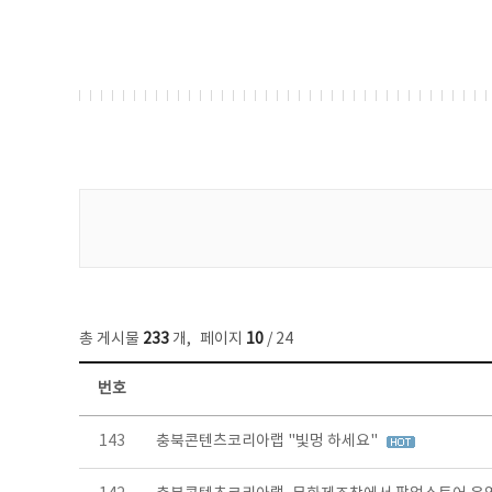
게시물 검색
총 게시물
233
개
,
페이지
10
/ 24
번호
보도자료 목록 - 번호, 제목, 작성자, 파일, 조회수, 작성일 정보 제공
143
충북콘텐츠코리아랩 "빛멍 하세요"