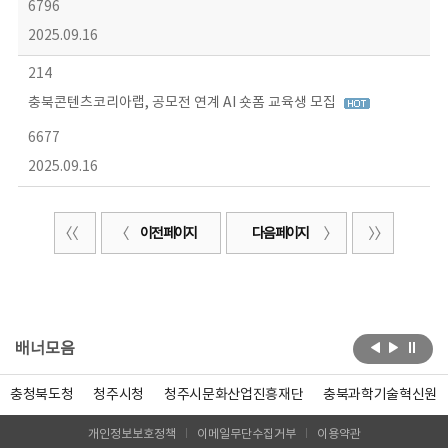
6796
2025.09.16
214
충북콘텐츠코리아랩, 공모전 연계 AI 숏폼 교육생 모집
6677
2025.09.16
이전 페이지
다음 페이지
배너모음
충청북도청
청주시청
청주시문화산업진흥재단
충북과학기술혁신원
개인정보보호정책
이메일무단수집거부
이용약관