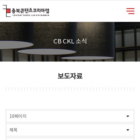
충북콘텐츠코리아랩
CB CKL 소식
보도자료
게시물 검색