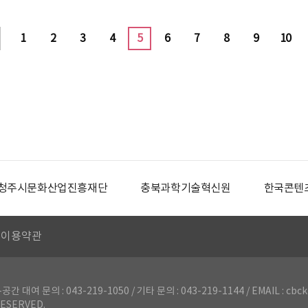
1
2
3
4
5
6
7
8
9
10
청주시문화산업진흥재단
충북과학기술혁신원
한국콘텐
이용약관
의 : 043-219-1050 / 기타 문의 : 043-219-1144 / EMAIL : cbck
ESERVED.