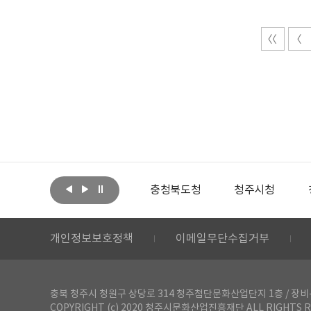
아랩
문화체육관광부
충청북도청
청주시청
개인정보보호정책
이메일무단수집거부
충북 청주시 청원구 상당로 314 청주첨단문화산업단지 1층 / 장비-공간 대여 문
COPYRIGHT (c) 2020 청주시문화산업진흥재단 ALL RIGHTS R