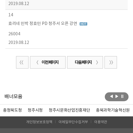
2019.08.12
14
효리네 민박 정효민 PD 청주서 오픈 강연
26004
2019.08.12
이전 페이지
다음 페이지
배너모음
충청북도청
청주시청
청주시문화산업진흥재단
충북과학기술혁신원
개인정보보호정책
이메일무단수집거부
이용약관