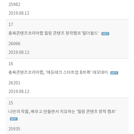
25982
2019.08.12
17
충북콘텐츠코리아랩 힐링 콘텐츠 창작캠프'힐더월드'
26066
2019.08.12
16
충북콘텐츠코리아랩, '에듀테크 스타트업 B트랙' 데모데이
26201
2019.08.12
15
나만의 작품, 배우고 만들면서 치유하는 '힐링 콘텐츠 창작 캠프'
25935