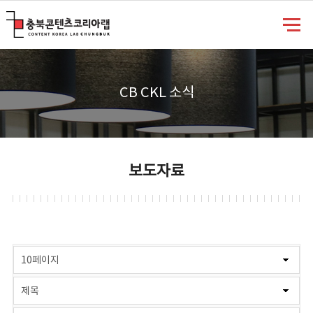
충북콘텐츠코리아랩
CB CKL 소식
보도자료
게시물 검색