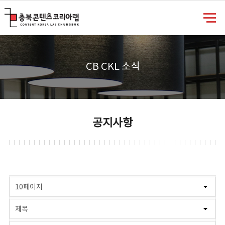
충북콘텐츠코리아랩
CB CKL 소식
공지사항
게시물 검색