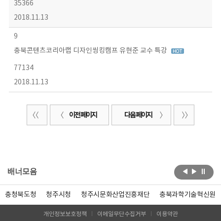
35366
2018.11.13
9
충북콘텐츠코리아랩 디자인씽킹캠프 유현준 교수 특강
77134
2018.11.13
이전 페이지
다음 페이지
배너모음
충청북도청
청주시청
청주시문화산업진흥재단
충북과학기술혁신원
개인정보보호정책
이메일무단수집거부
이용약관