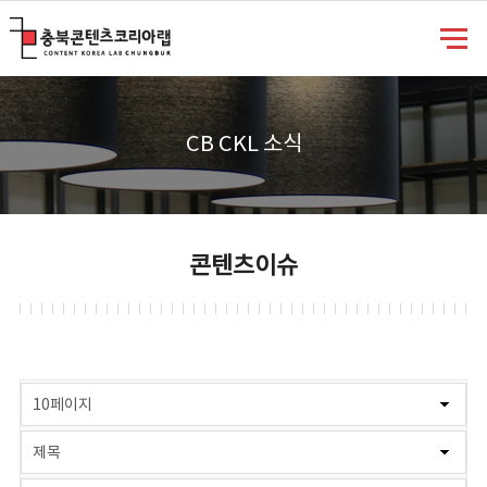
충북콘텐츠코리아랩
CB CKL 소식
콘텐츠이슈
게시물 검색