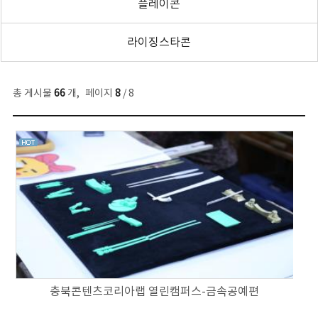
플레이콘
라이징스타콘
총 게시물
66
개
,
페이지
8
/ 8
충북콘텐츠코리아랩 열린캠퍼스-금속공예편