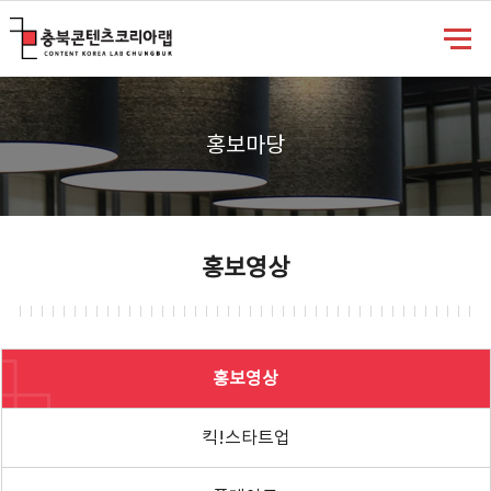
충북콘텐츠코리아랩
홍보마당
홍보영상
홍보영상
킥!스타트업