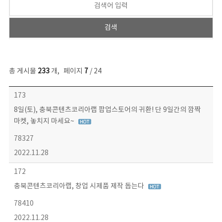
총 게시물
233
개
,
페이지
7
/ 24
보도자료 목록 - 번호, 제목, 작성자, 파일, 조회수, 작성일 정보 제공
173
8일(토), 충북콘텐츠코리아랩 팝업스토어의 귀환! 단 9일간의 깜짝
마켓, 놓치지 마세요~
78327
2022.11.28
172
충북콘텐츠코리아랩, 창업 시제품 제작 돕는다
78410
2022.11.28