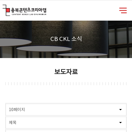
충북콘텐츠코리아랩
CB CKL 소식
보도자료
게시물 검색