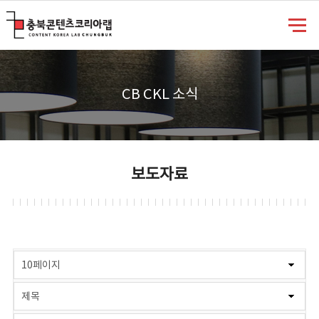
충북콘텐츠코리아랩
CB CKL 소식
보도자료
게시물 검색