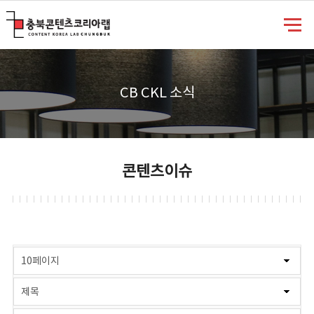
충북콘텐츠코리아랩
CB CKL 소식
콘텐츠이슈
게시물 검색