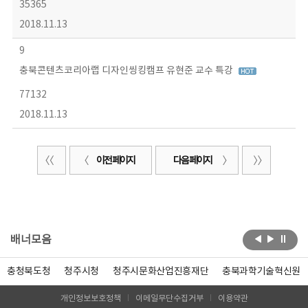
35365
2018.11.13
9
충북콘텐츠코리아랩 디자인씽킹캠프 유현준 교수 특강
77132
2018.11.13
이전 페이지
다음 페이지
배너모음
충청북도청
청주시청
청주시문화산업진흥재단
충북과학기술혁신원
개인정보보호정책
이메일무단수집거부
이용약관