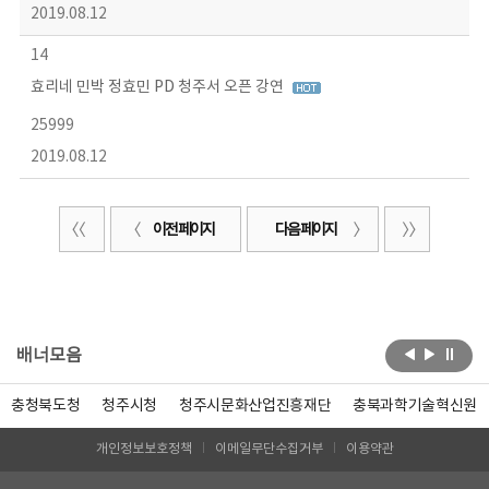
2019.08.12
14
효리네 민박 정효민 PD 청주서 오픈 강연
25999
2019.08.12
이전 페이지
다음 페이지
배너모음
충청북도청
청주시청
청주시문화산업진흥재단
충북과학기술혁신원
개인정보보호정책
이메일무단수집거부
이용약관