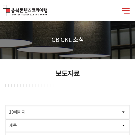
충북콘텐츠코리아랩
CB CKL 소식
보도자료
게시물 검색