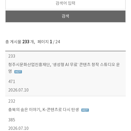
총 게시물
233
개
,
페이지
1
/ 24
보도자료 목록 - 번호, 제목, 작성자, 파일, 조회수, 작성일 정보 제공
233
청주시문화산업진흥재단, ‘생성형 AI 무료’ 콘텐츠 창작 스튜디오 운
영
471
2026.07.10
232
충북의 숨은 이야기, K-콘텐츠로 다시 탄생
385
2026.07.10