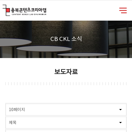
충북콘텐츠코리아랩
CB CKL 소식
보도자료
게시물 검색