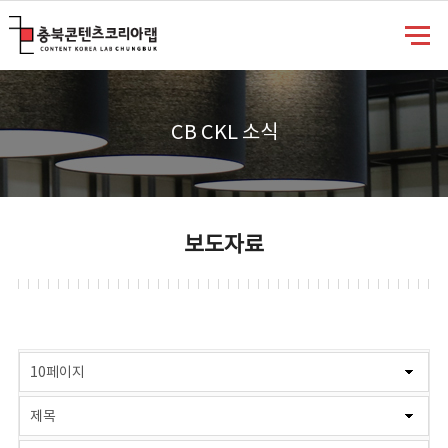
충북콘텐츠코리아랩
CB CKL 소식
보도자료
게시물 검색