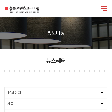
충북콘텐츠코리아랩
홍보마당
뉴스레터
게시물 검색