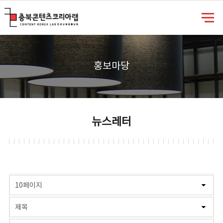
충북콘텐츠코리아랩
홍보마당
뉴스레터
게시물 검색