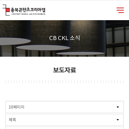
충북콘텐츠코리아랩
CB CKL 소식
보도자료
게시물 검색