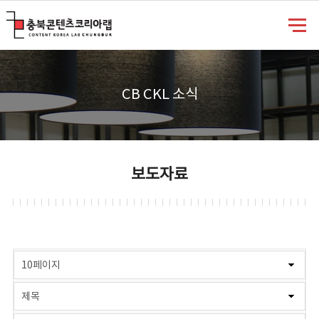
충북콘텐츠코리아랩
CB CKL 소식
보도자료
게시물 검색