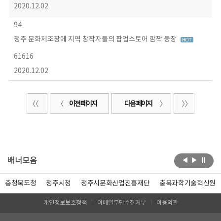
2020.12.02
94
청주 문화제조창에 지역 창작자들의 팝업스토어 깜짝 등장
61616
2020.12.02
이전 페이지
다음 페이지
배너모음
충청북도청
청주시청
청주시문화산업진흥재단
충북과학기술혁신원
개인정보보호정책
이메일무단수집거부
이용약관