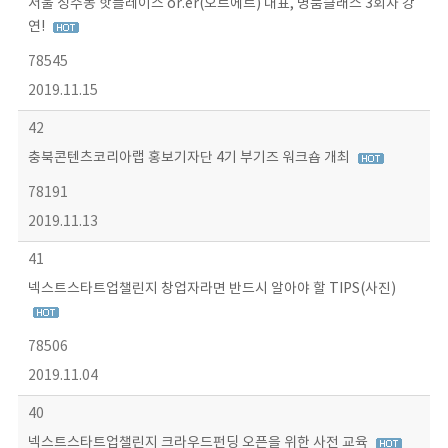
서울 성수동 핫플레이스 or.er(오르에르) 대표, 명품클래스 3회차 강
연!
78545
2019.11.15
42
충북콘텐츠코리아랩 홍보기자단 4기 부기즈 워크숍 개최
78191
2019.11.13
41
넥스트스타트업챌린지 창업자라면 반드시 알아야 할 TIPS(사진)
78506
2019.11.04
40
넥스트스타트업챌린지 크라우드펀딩 오픈을 위한 사전 교육