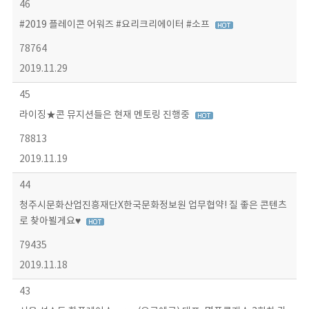
46
#2019 플레이콘 어워즈 #요리크리에이터 #소프
78764
2019.11.29
45
라이징★콘 뮤지션들은 현재 멘토링 진행중
78813
2019.11.19
44
청주시문화산업진흥재단X한국문화정보원 업무협약! 질 좋은 콘텐츠
로 찾아뵐게요♥
79435
2019.11.18
43