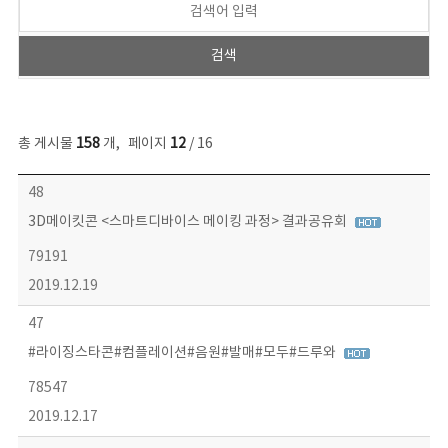
총 게시물
158
개
,
페이지
12
/ 16
콘텐츠이슈 목록 - 번호, 제목, 작성자, 파일, 조회수, 작성일 정보 제공
48
3D메이킷콘 <스마트디바이스 메이킹 과정> 결과공유회
79191
2019.12.19
47
#라이징스타콘#컴플레이션#음원#발매#모두#드루와
78547
2019.12.17