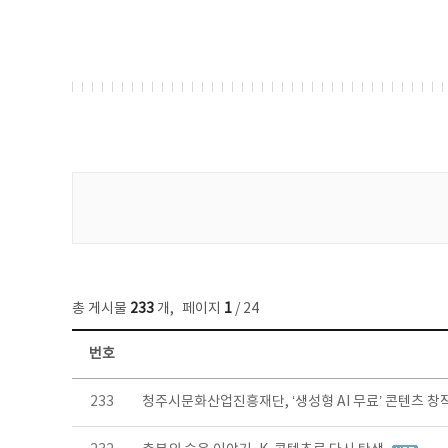
게시물 검색
총 게시물
233
개
,
페이지
1
/ 24
번호
보도자료 목록 - 번호, 제목, 작성자, 파일, 조회수, 작성일 정보 제공
233
청주시문화산업진흥재단, ‘생성형 AI 무료’ 콘텐츠 