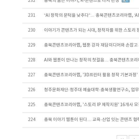
232
충북의 숨은 이야기, K-콘텐츠로 다시 탄생
231
“AI 창작의 문턱을 낮추다”… 충북콘텐츠코리아랩, ‘A
230
이야기가 콘텐츠가 되는 시대, 창작자를 위한 스토리 
229
충북콘텐츠코리아랩, 웹툰 강자 재담미디어와 손잡고
228
AI와 웹툰이 만나는 창작의 첫걸음… 충북콘텐츠코리
227
충북콘텐츠코리아랩, '3D프린터 활용 창작 기본과정'
226
청주문화재단·청주대 예술대학·충북생활연구소, 업
225
충북콘텐츠코리아랩, '스토리 IP 제작지원' 16개사 
224
충북 이야기 웹툰이 된다… 교육·산업 잇는 콘텐츠 협