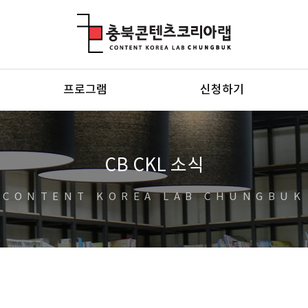
충북콘텐츠코리아랩
프로그램
신청하기
CB CKL 소식
CONTENT KOREA LAB CHUNGBUK