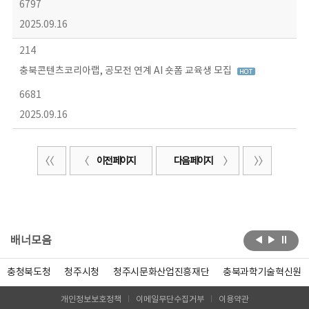
6797
2025.09.16
214
충북콘텐츠코리아랩, 공모전 연계 AI 숏폼 교육생 모집
6681
2025.09.16
이전 페이지
다음 페이지
배너모음
충청북도청
청주시청
청주시문화산업진흥재단
충북과학기술혁신원
개인정보보호정책
이메일무단수집거부
이용약관