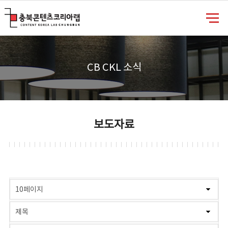
충북콘텐츠코리아랩
CB CKL 소식
보도자료
게시물 검색