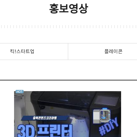
홍보영상
킥!스타트업
플레이콘