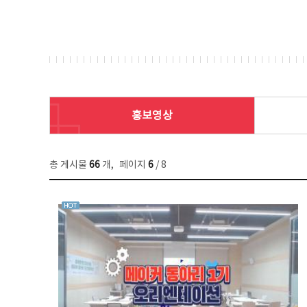
홍보영상
총 게시물
66
개
,
페이지
6
/ 8