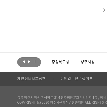
아랩
문화체육관광부
충청북도청
청주시청
개인정보보호정책
이메일무단수집거부
충북 청주시 청원구 상당로 314 청주첨단문화산업단지 1층 / 장비-공간 대여 문
COPYRIGHT (c) 2020 청주시문화산업진흥재단 ALL RIGHTS R