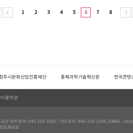
1
2
3
4
5
6
7
8
청주시문화산업진흥재단
충북과학기술혁신원
한국콘텐
이용약관
의 : 043-219-1050 / 기타 문의 : 043-219-1144 / EMAIL : cbck
ESERVED.