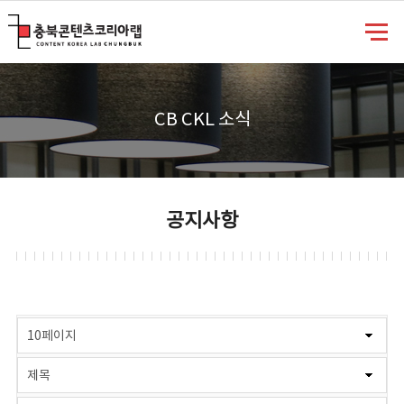
충북콘텐츠코리아랩
CB CKL 소식
공지사항
게시물 검색