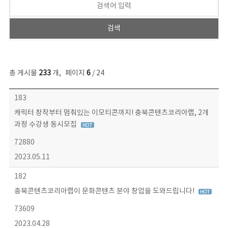
총 게시물
233
개
,
페이지
6
/ 24
보도자료 목록 - 번호, 제목, 작성자, 파일, 조회수, 작성일 정보 제공
183
캐릭터 창작부터 멈춰있는 이모티콘까지! 충북콘텐츠코리아랩, 2개
과정 수강생 동시모집
72880
2023.05.11
182
충북콘텐츠코리아랩이 문화콘텐츠 분야 창업을 도와드립니다!
73609
2023.04.28