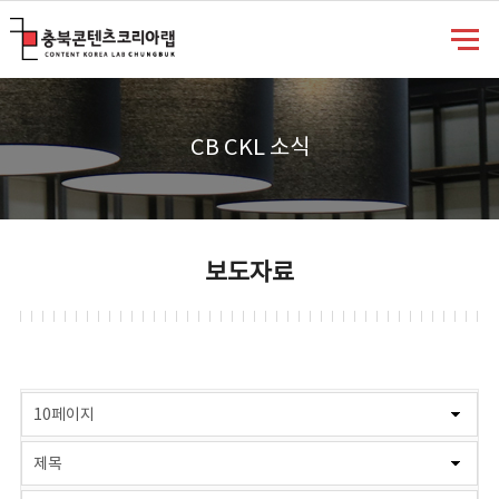
충북콘텐츠코리아랩
CB CKL 소식
보도자료
게시물 검색