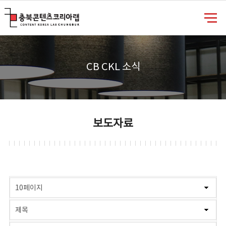
충북콘텐츠코리아랩
CB CKL 소식
보도자료
게시물 검색