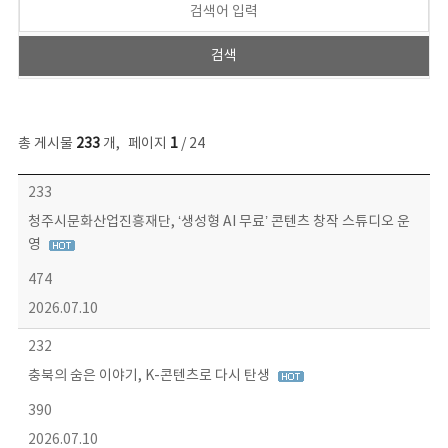
총 게시물
233
개
,
페이지
1
/ 24
보도자료 목록 - 번호, 제목, 작성자, 파일, 조회수, 작성일 정보 제공
233
청주시문화산업진흥재단, ‘생성형 AI 무료’ 콘텐츠 창작 스튜디오 운
영
474
2026.07.10
232
충북의 숨은 이야기, K-콘텐츠로 다시 탄생
390
2026.07.10