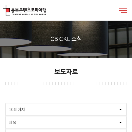
충북콘텐츠코리아랩
CB CKL 소식
보도자료
게시물 검색