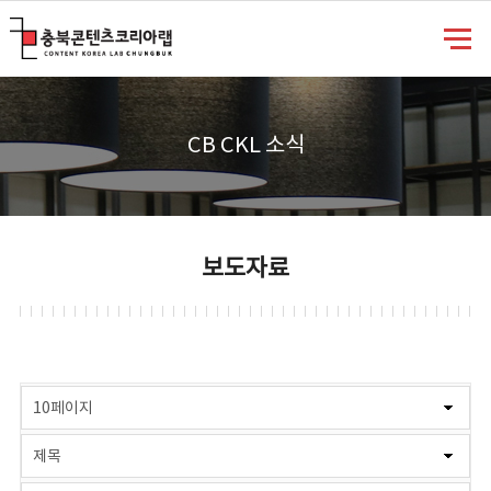
충북콘텐츠코리아랩
CB CKL 소식
보도자료
게시물 검색