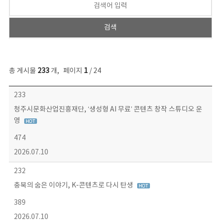
총 게시물
233
개
,
페이지
1
/ 24
보도자료 목록 - 번호, 제목, 작성자, 파일, 조회수, 작성일 정보 제공
233
청주시문화산업진흥재단, ‘생성형 AI 무료’ 콘텐츠 창작 스튜디오 운
영
474
2026.07.10
232
충북의 숨은 이야기, K-콘텐츠로 다시 탄생
389
2026.07.10