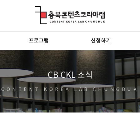
충북콘텐츠코리아랩
프로그램
신청하기
CB CKL 소식
CONTENT KOREA LAB CHUNGBUK