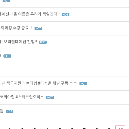
!
션~! 올 여름은 우리가 책임진다!!
 심화과정 수강 종료~!
] 오리엔테이션 진행!!
급
션 적극지원 파트터쉽 #마소울 채널 구독 ㄱㄱ
츠코리아랩 #스타트업오피스
지원