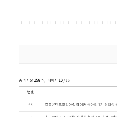
게시물 검색
총 게시물
158
개
,
페이지
10
/ 16
번호
콘텐츠이슈 목록 - 번호, 제목, 작성자, 파일, 조회수, 작성일 정보 제공
68
충북콘텐츠코리아랩 메이커 동아리 1기 장려상 공