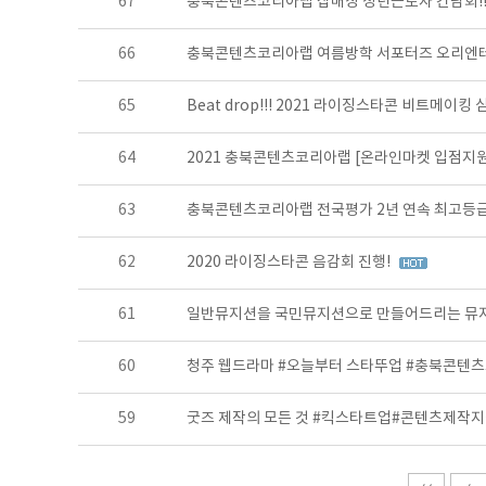
67
충북콘텐츠코리아랩 잡매칭 청년근로자 간담회!
66
충북콘텐츠코리아랩 여름방학 서포터즈 오리엔테이
65
Beat drop!!! 2021 라이징스타콘 비트메이킹
64
2021 충북콘텐츠코리아랩 [온라인마켓 입점지원
63
충북콘텐츠코리아랩 전국평가 2년 연속 최고등
62
2020 라이징스타콘 음감회 진행!
61
일반뮤지션을 국민뮤지션으로 만들어드리는 뮤지
60
청주 웹드라마 #오늘부터 스타뚜업 #충북콘텐
59
굿즈 제작의 모든 것 #킥스타트업#콘텐츠제작