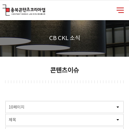
충북콘텐츠코리아랩
CB CKL 소식
콘텐츠이슈
게시물 검색