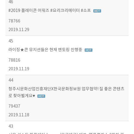
46
#2019 플레이콘 어워즈 #요리크리에이터 #소프
78766
2019.11.29
45
라이징★콘 뮤지션들은 현재 멘토링 진행중
78816
2019.11.19
44
청주시문화산업진흥재단X한국문화정보원 업무협약! 질 좋은 콘텐츠
로 찾아뵐게요♥
79437
2019.11.18
43