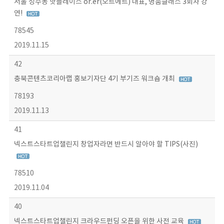
서울 성수동 핫플레이스 or.er(오르에르) 대표, 명품클래스 3회차 강
연!
78545
2019.11.15
42
충북콘텐츠코리아랩 홍보기자단 4기 부기즈 워크숍 개최
78193
2019.11.13
41
넥스트스타트업챌린지 창업자라면 반드시 알아야 할 TIPS(사진)
78510
2019.11.04
40
넥스트스타트업챌린지 크라우드펀딩 오픈을 위한 사전 교육