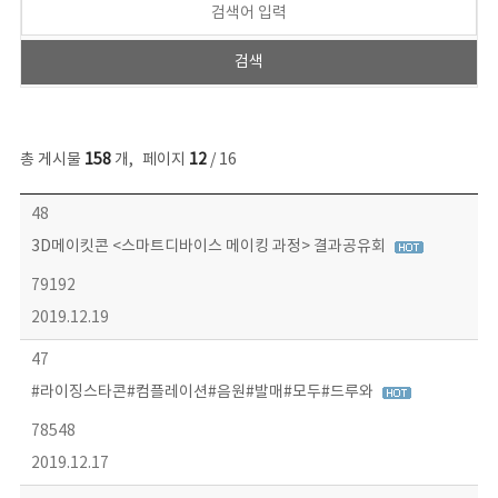
총 게시물
158
개
,
페이지
12
/ 16
콘텐츠이슈 목록 - 번호, 제목, 작성자, 파일, 조회수, 작성일 정보 제공
48
3D메이킷콘 <스마트디바이스 메이킹 과정> 결과공유회
79192
2019.12.19
47
#라이징스타콘#컴플레이션#음원#발매#모두#드루와
78548
2019.12.17