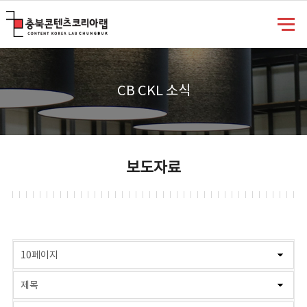
충북콘텐츠코리아랩
CB CKL 소식
보도자료
게시물 검색