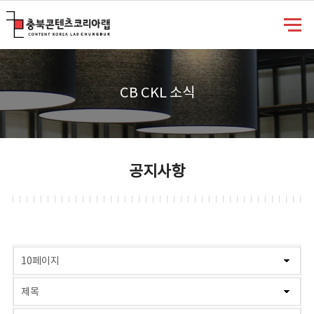
충북콘텐츠코리아랩
CB CKL 소식
공지사항
게시물 검색