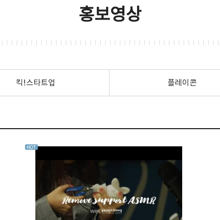
홍보영상
킥!스타트업
플레이콘