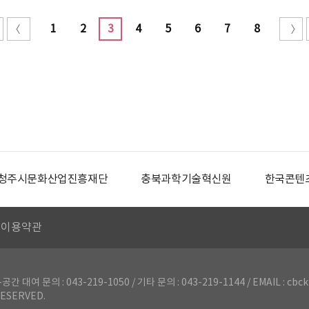
1
2
3
4
5
6
7
8
청주시문화산업진흥재단
충북과학기술혁신원
한국콘텐
이용약관
의 : 043-219-1050 / 기타 문의 : 043-219-1144 / EMAIL : cbck
ESERVED.