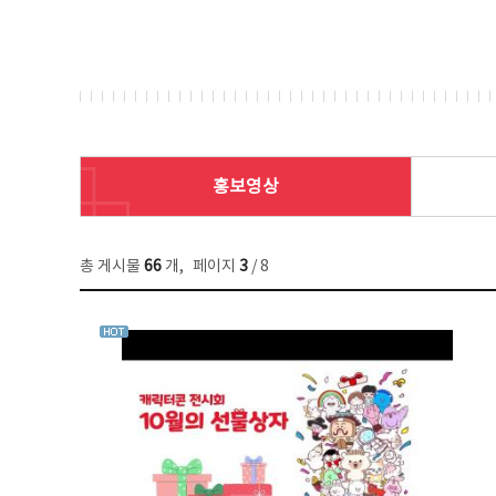
홍보영상
총 게시물
66
개
,
페이지
3
/ 8