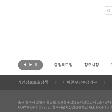
아랩
문화체육관광부
충청북도청
청주시청
개인정보보호정책
이메일무단수집거부
충북 청주시 청원구 상당로 314 청주첨단문화산업단지 1층 / 장비-공간 대여 문
COPYRIGHT (c) 2020 청주시문화산업진흥재단 ALL RIGHTS R