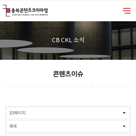
충북콘텐츠코리아랩
CB CKL 소식
콘텐츠이슈
게시물 검색