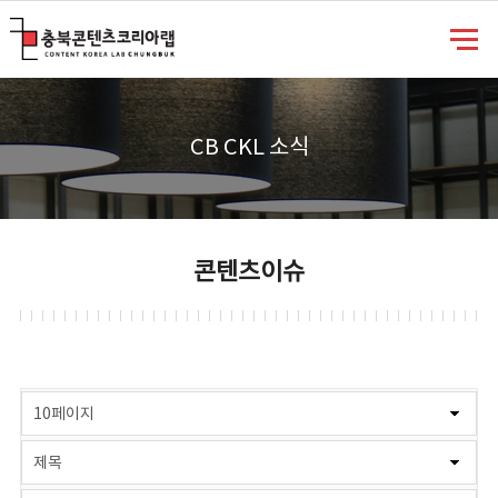
충북콘텐츠코리아랩
CB CKL 소식
콘텐츠이슈
게시물 검색