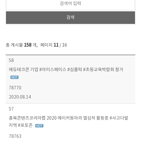
총 게시물
158
개
,
페이지
11
/ 16
콘텐츠이슈 목록 - 번호, 제목, 작성자, 파일, 조회수, 작성일 정보 제공
58
에듀테크콘 기업 #아이스페이스 #심플럭 #초등교육박람회 참가
78770
2020.08.14
57
충북콘텐츠코리아랩 2020 메이커동아리 열심히 활동중 #사고다발
지역 #포토존
78763