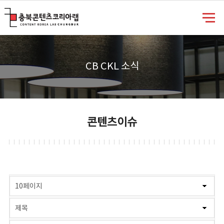
충북콘텐츠코리아랩
CB CKL 소식
콘텐츠이슈
게시물 검색