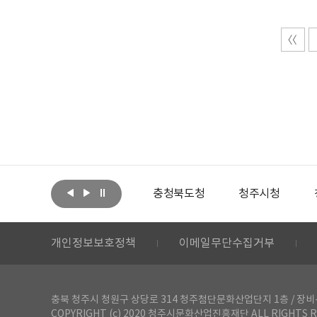
아랩
문화체육관광부
충청북도청
청주시청
개인정보보호정책
이메일무단수집거부
충북 청주시 청원구 상당로 314 청주첨단문화산업단지 1층 / 장비-공간 대여 문
COPYRIGHT (c) 2020 청주시문화산업진흥재단 ALL RIGHTS R