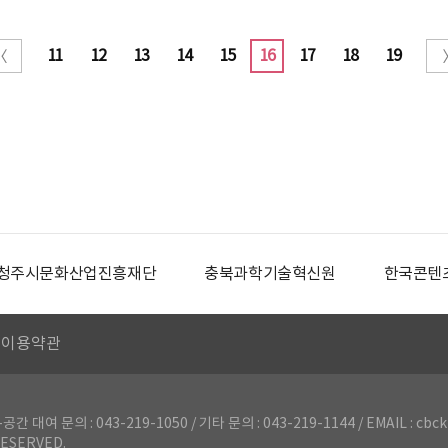
11
12
13
14
15
16
17
18
19
청주시문화산업진흥재단
충북과학기술혁신원
한국콘텐
이용약관
의 : 043-219-1050 / 기타 문의 : 043-219-1144 / EMAIL : cbck
ESERVED.