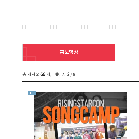
홍보영상
총 게시물
66
개
,
페이지
2
/ 8