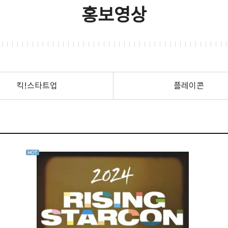
홍보영상
킥!스타트업
플레이콘