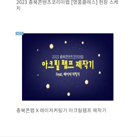
2023 충북콘텐츠코리아랩 [명품클래스] 현장 스케
치
충북콘랩 X 레이저커팅기 아크릴램프 제작기