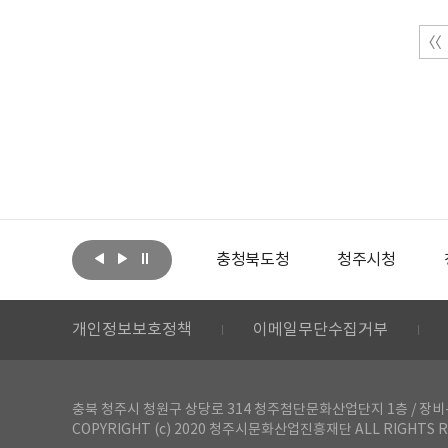
아랩
문화체육관광부
충청북도청
청주시청
개인정보보호정책
이메일무단수집거부
충북 청주시 청원구 상당로 314 청주첨단문화산업단지 1층 / 장비-공간 대여 문
COPYRIGHT (c) 2020 청주시문화산업진흥재단 ALL RIGHTS R