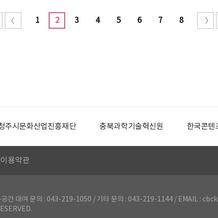
1
2
3
4
5
6
7
8
청주시문화산업진흥재단
충북과학기술혁신원
한국콘텐
이용약관
의 : 043-219-1050 / 기타 문의 : 043-219-1144 / EMAIL : cbck
ESERVED.