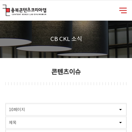
충북콘텐츠코리아랩
CB CKL 소식
콘텐츠이슈
게시물 검색