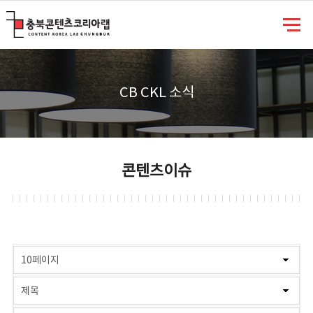
충북콘텐츠코리아랩
CB CKL 소식
콘텐츠이슈
게시물 검색