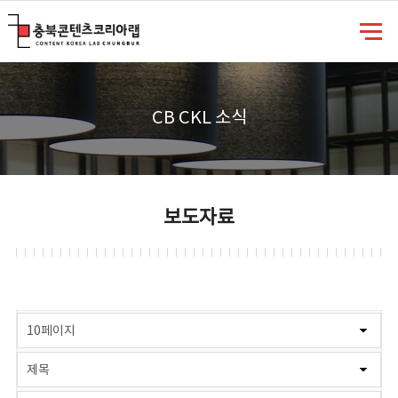
충북콘텐츠코리아랩
CB CKL 소식
보도자료
게시물 검색