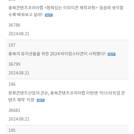
충북콘텐츠코리아랩 <멈춰있는 이모티콘 제작과정> ‘곰곰희 생각할
수록’배워보고 싶네!
36786
2024.08.21
197
충북의 뮤지션들을 위한 2024 라이징스타콘이 시작됐다!
36799
2024.08.21
196
문화콘텐츠산업의 큰손, 충북콘텐츠코리아랩 이번엔 ‘킥!스타트업 콘
텐츠 제작’ 지원
36681
2024.08.21
195