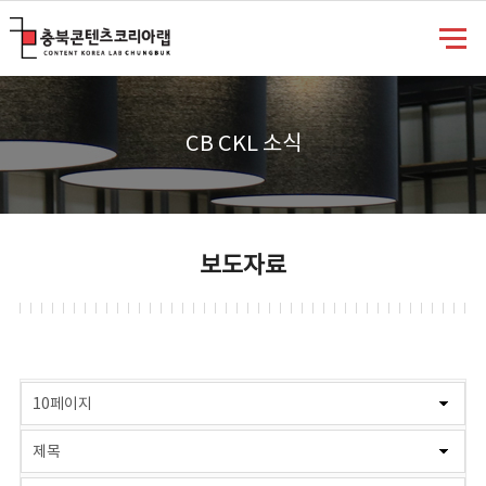
충북콘텐츠코리아랩
CB CKL 소식
보도자료
게시물 검색