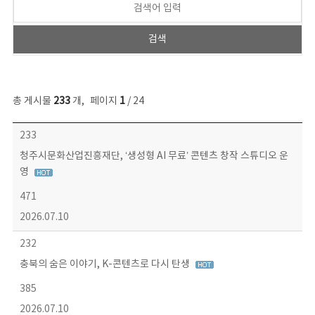
총 게시물
233
개
,
페이지
1
/ 24
보도자료 목록 - 번호, 제목, 작성자, 파일, 조회수, 작성일 정보 제공
233
청주시문화산업진흥재단, ‘생성형 AI 무료’ 콘텐츠 창작 스튜디오 운
영
471
2026.07.10
232
충북의 숨은 이야기, K-콘텐츠로 다시 탄생
385
2026.07.10