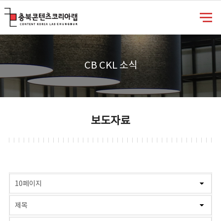
충북콘텐츠코리아랩
CB CKL 소식
보도자료
게시물 검색