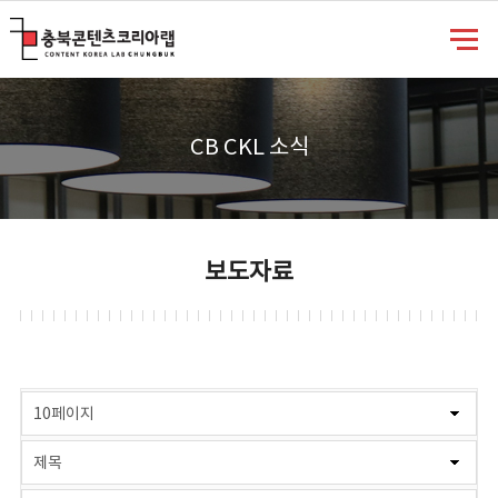
충북콘텐츠코리아랩
CB CKL 소식
보도자료
게시물 검색