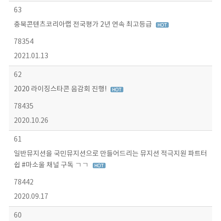
63
충북콘텐츠코리아랩 전국평가 2년 연속 최고등급
78354
2021.01.13
62
2020 라이징스타콘 음감회 진행!
78435
2020.10.26
61
일반뮤지션을 국민뮤지션으로 만들어드리는 뮤지션 적극지원 파트터
쉽 #마소울 채널 구독 ㄱㄱ
78442
2020.09.17
60