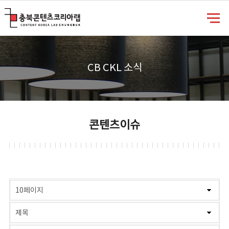
충북콘텐츠코리아랩
CB CKL 소식
콘텐츠이슈
게시물 검색