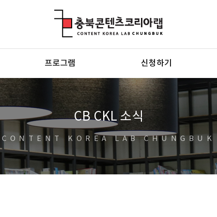
충북콘텐츠코리아랩
프로그램
신청하기
CB CKL 소식
CONTENT KOREA LAB CHUNGBUK