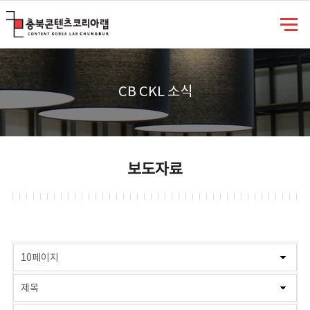
충북콘텐츠코리아랩
CB CKL 소식
보도자료
게시물 검색