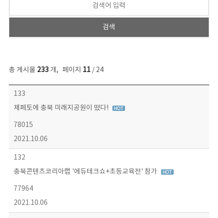
총 게시물
233
개
,
페이지
11
/ 24
보도자료 목록 - 번호, 제목, 작성자, 파일, 조회수, 작성일 정보 제공
133
제페토에 충북 미래지공원이 떴다!
78015
2021.10.06
132
충북콘텐츠코리아랩 '에듀테크쇼+초등교육전' 참가
77964
2021.10.06