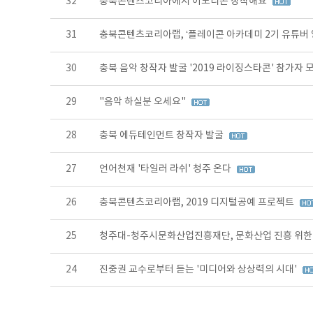
32
충북콘텐츠코리아에서 이모티콘 창작해요
31
충북콘텐츠코리아랩, ‘플레이콘 아카데미 2기 유튜버 
30
충북 음악 창작자 발굴 '2019 라이징스타콘' 참가자 
29
"음악 하실분 오세요"
28
충북 에듀테인먼트 창작자 발굴
27
언어천재 '타일러 라쉬' 청주 온다
26
충북콘텐츠코리아랩, 2019 디지털공예 프로젝트
25
청주대-청주시문화산업진흥재단, 문화산업 진흥 위한
24
진중권 교수로부터 듣는 '미디어와 상상력의 시대'