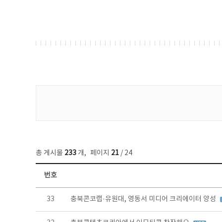
게시물 검색
총 게시물
233
개
,
페이지
21
/ 24
번호
보도자료 목록 - 번호, 제목, 작성자, 파일, 조회수, 작성일 정보 제공
33
충북콘코랩·유원대, 영동서 미디어 크리에이터 양성