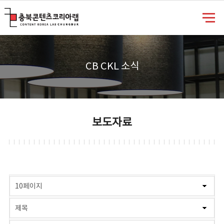
충북콘텐츠코리아랩
CB CKL 소식
보도자료
게시물 검색