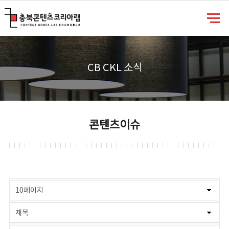
충북콘텐츠코리아랩
CB CKL 소식
콘텐츠이슈
게시물 검색