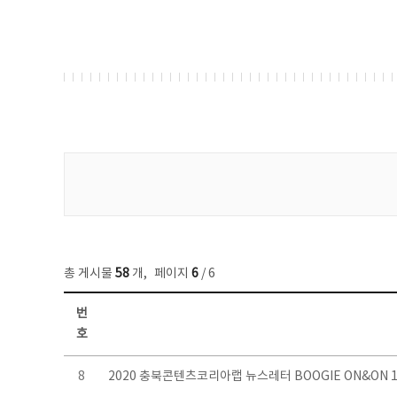
게시물 검색
총 게시물
58
개
,
페이지
6
/ 6
번
호
뉴스레터 목록 - 번호, 제목, 작성자, 파일, 조회수, 작성일 정보 제공
8
2020 충북콘텐츠코리아랩 뉴스레터 BOOGIE ON&ON 